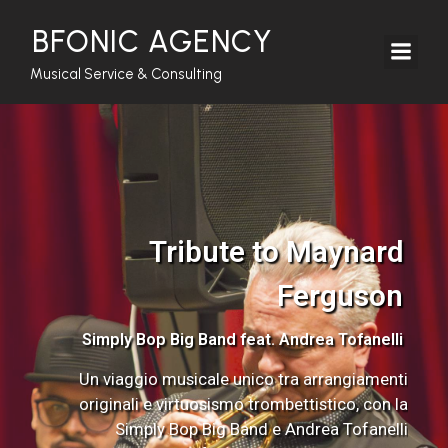
BFONIC AGENCY
Musical Service & Consulting
Tribute to Maynard
Ferguson
Simply Bop Big Band feat. Andrea Tofanelli
Un viaggio musicale unico tra arrangiamenti
originali e virtuosismo trombettistico, con la
Simply Bop Big Band e Andrea Tofanelli