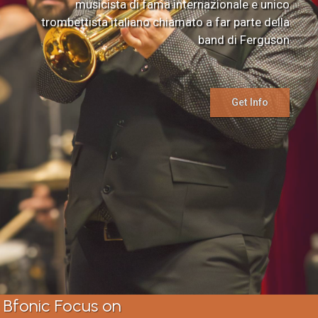
musicista di fama internazionale e unico
trombettista italiano chiamato a far parte della
band di Ferguson
Get Info
Bfonic Focus on