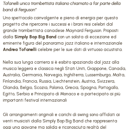
Tofanelli unico trombettista italiano chiamato a far parte della
band di Ferguson
“
Uno spettacolo coinvolgente e pieno di energia per questo
progetto che ripercorre i successi e i brani resi celebri dal
grande trombettista canadese Maynard Ferguson. Proposti
dalla
Simply Bop Big Band
con un solista di eccezione ed
eminente figura del panorama jazz italiano e internazionale
Andrea Tofanelli
celebre per le sue doti di virtuoso acustista.
Nella sua lunga carriera si è esibito spaziando dal jazz alla
musica leggera e classica negli Stati Uniti, Giappone, Canada,
Australia, Germania, Norvegia, Inghilterra, Lussemburgo, Malta,
Finlandia, Francia, Russia, Liechtenstein, Austria, Svizzera,
Olanda, Belgio, Scozia, Polonia, Grecia, Spagna, Portogallo,
Egitto, Serbia e Principato di Monaco e a partecipato ai più
importanti festival internazionali
Gli arrangiamenti originali e carichi di swing sono affidati ai
venti musicisti dalla Simply Bop Big Band che rappresenta
oggi una giovane ma solida e riconosciuta realtà del