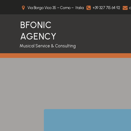
Via Borgo Vico 35 – Como – Italia
+39 327 715 64 92
c
BFONIC
AGENCY
Musical Service & Consulting