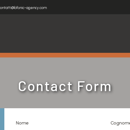
ontatti@bfonic-agency.com
Contact Form
Nome
Cognom