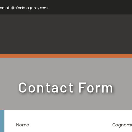
ontatti@bfonic-agency.com
Contact Form
Nome
Cognom