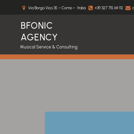
Via Borgo Vico 35 – Como – Italia
+39 327 715 64 92
c
BFONIC
AGENCY
Musical Service & Consulting