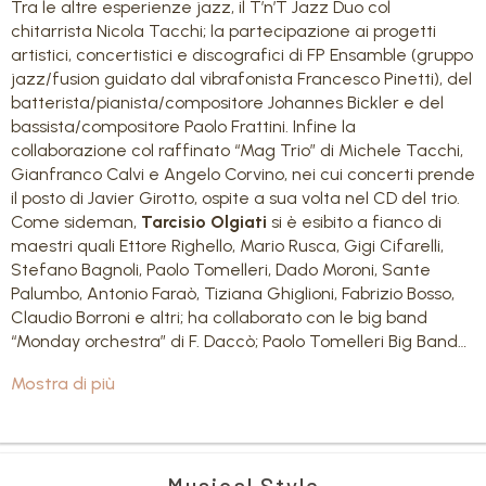
Tra le altre esperienze jazz, il T’n’T Jazz Duo col
chitarrista Nicola Tacchi; la partecipazione ai progetti
artistici, concertistici e discografici di FP Ensamble (gruppo
jazz/fusion guidato dal vibrafonista Francesco Pinetti), del
batterista/pianista/compositore Johannes Bickler e del
bassista/compositore Paolo Frattini. Infine la
collaborazione col raffinato “Mag Trio” di Michele Tacchi,
Gianfranco Calvi e Angelo Corvino, nei cui concerti prende
il posto di Javier Girotto, ospite a sua volta nel CD del trio.
Come sideman,
Tarcisio Olgiati
si è esibito a fianco di
maestri quali Ettore Righello, Mario Rusca, Gigi Cifarelli,
Stefano Bagnoli, Paolo Tomelleri, Dado Moroni, Sante
Palumbo, Antonio Faraò, Tiziana Ghiglioni, Fabrizio Bosso,
Claudio Borroni e altri; ha collaborato con le big band
“Monday orchestra” di F. Daccò; Paolo Tomelleri Big Band…
Mostra di più
Musical Style