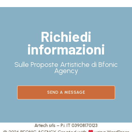
Richiedi
informazioni
Sulle Proposte Artistiche di Bfonic
Agency
SEND A MESSAGE
Artech srls – P.i. IT 03908170123